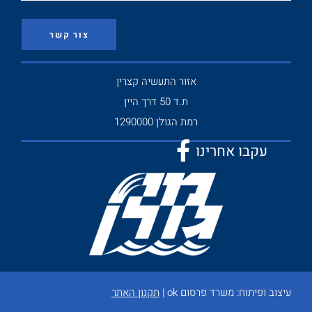
צור קשר
אזור התעשיה קצרין
ת.ד 50 דרך היין
רמת הגולן 1290000
עקבו אחרינו
עיצוב ופיתוח:
משרד פרסום ok
|
תקנון האתר