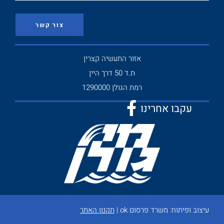
צור קשר
אזור התעשיה קצרין
ת.ד 50 דרך היין
רמת הגולן 1290000
עקבו אחרינו
עיצוב ופיתוח:
משרד פרסום ok
|
תקנון האתר