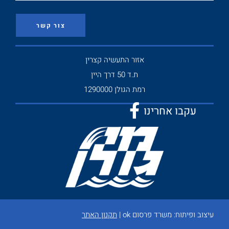
צור קשר
אזור התעשיה קצרין
ת.ד 50 דרך היין
רמת הגולן 1290000
עקבו אחרינו
עיצוב ופיתוח:
משרד פרסום ok
|
תקנון האתר