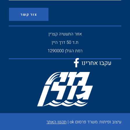
צור קשר
אזור התעשיה קצרין
ת.ד 50 דרך היין
רמת הגולן 1290000
עקבו אחרינו
עיצוב ופיתוח:
משרד פרסום ok
|
תקנון האתר