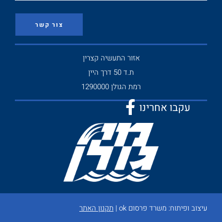
צור קשר
אזור התעשיה קצרין
ת.ד 50 דרך היין
רמת הגולן 1290000
עקבו אחרינו
עיצוב ופיתוח:
משרד פרסום ok
|
תקנון האתר