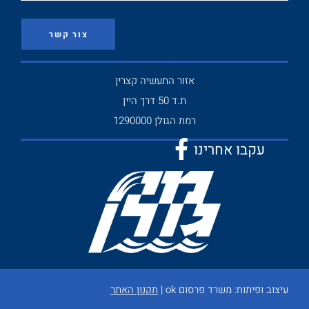
צור קשר
אזור התעשיה קצרין
ת.ד 50 דרך היין
רמת הגולן 1290000
עקבו אחרינו
עיצוב ופיתוח:
משרד פרסום ok
|
תקנון האתר