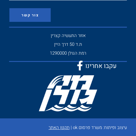
צור קשר
אזור התעשיה קצרין
ת.ד 50 דרך היין
רמת הגולן 1290000
עקבו אחרינו
עיצוב ופיתוח:
משרד פרסום ok
|
תקנון האתר