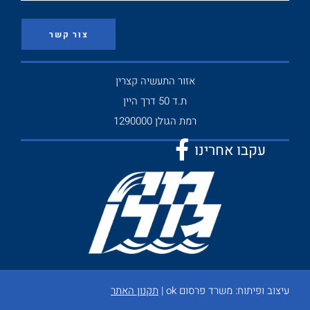
צור קשר
אזור התעשיה קצרין
ת.ד 50 דרך היין
רמת הגולן 1290000
עקבו אחרינו
עיצוב ופיתוח:
משרד פרסום ok
|
תקנון האתר