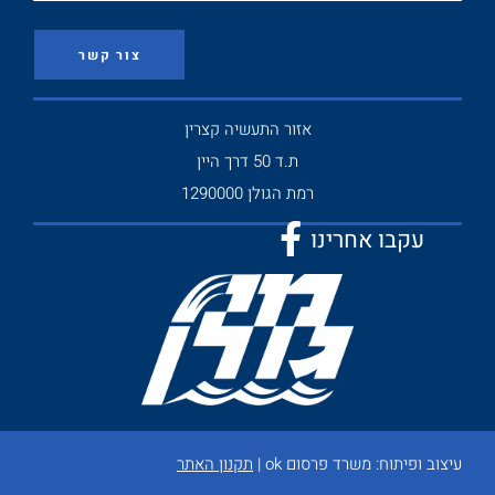
צור קשר
אזור התעשיה קצרין
ת.ד 50 דרך היין
רמת הגולן 1290000
עקבו אחרינו
עיצוב ופיתוח:
משרד פרסום ok
|
תקנון האתר