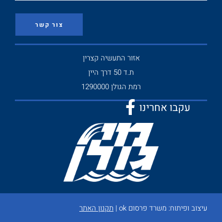
צור קשר
אזור התעשיה קצרין
ת.ד 50 דרך היין
רמת הגולן 1290000
עקבו אחרינו
עיצוב ופיתוח:
משרד פרסום ok
|
תקנון האתר