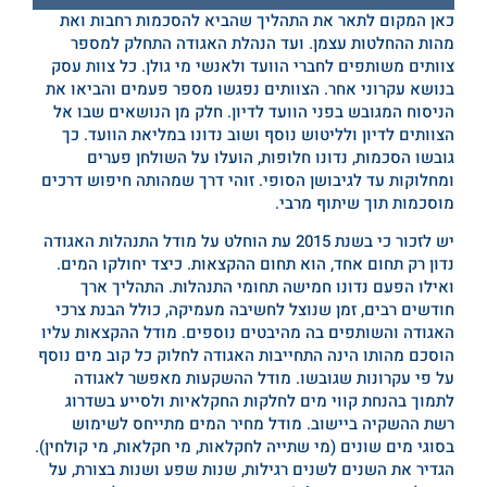
כאן המקום לתאר את התהליך שהביא להסכמות רחבות ואת
מהות ההחלטות עצמן. ועד הנהלת האגודה התחלק למספר
צוותים משותפים לחברי הוועד ולאנשי מי גולן. כל צוות עסק
בנושא עקרוני אחר. הצוותים נפגשו מספר פעמים והביאו את
הניסוח המגובש בפני הוועד לדיון. חלק מן הנושאים שבו אל
הצוותים לדיון ולליטוש נוסף ושוב נדונו במליאת הוועד. כך
גובשו הסכמות, נדונו חלופות, הועלו על השולחן פערים
ומחלוקות עד לגיבושן הסופי. זוהי דרך שמהותה חיפוש דרכים
מוסכמות תוך שיתוף מרבי.
יש לזכור כי בשנת 2015 עת הוחלט על מודל התנהלות האגודה
נדון רק תחום אחד, הוא תחום ההקצאות. כיצד יחולקו המים.
ואילו הפעם נדונו חמישה תחומי התנהלות. התהליך ארך
חודשים רבים, זמן שנוצל לחשיבה מעמיקה, כולל הבנת צרכי
האגודה והשותפים בה מהיבטים נוספים. מודל ההקצאות עליו
הוסכם מהותו הינה התחייבות האגודה לחלוק כל קוב מים נוסף
על פי עקרונות שגובשו. מודל ההשקעות מאפשר לאגודה
לתמוך בהנחת קווי מים לחלקות החקלאיות ולסייע בשדרוג
רשת ההשקיה ביישוב. מודל מחיר המים מתייחס לשימוש
בסוגי מים שונים (מי שתייה לחקלאות, מי חקלאות, מי קולחין).
הגדיר את השנים לשנים רגילות, שנות שפע ושנות בצורת, על